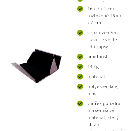
16 x 7 x 1 cm
rozložené 16 x 7
x 7 cm
v rozloženém
stavu se vejde
i do kapsy
hmotnost
140 g
materiál
polyester, kov,
plast
vnitřek pouzdra
ma semišový
materiál, který
chrání