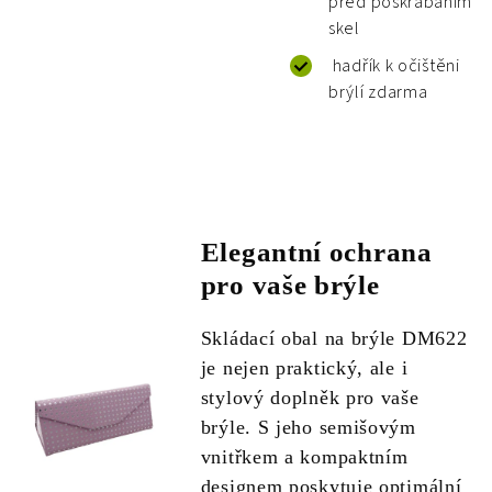
před poškrabáním
skel
hadřík k očištěni
brýlí zdarma
Elegantní ochrana
pro vaše brýle
Skládací obal na brýle DM622
je nejen praktický, ale i
stylový doplněk pro vaše
brýle. S jeho semišovým
vnitřkem a kompaktním
designem poskytuje optimální