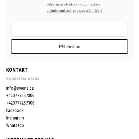
Odesláním objednávky souhlasíte s
podmínkami ochrany osobních údajů
Přihlásit se
KONTAKT
Róbert Galuščak
info
@
ewena.cz
+420777257306
+420777257306
Facebook
Instagram
Whatsapp