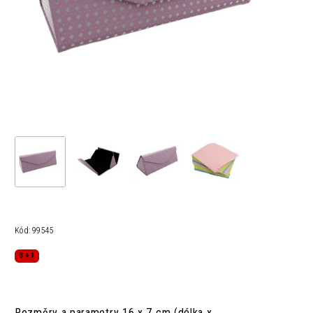
Kód:
99545
3 + 1
Rozměry a parametry 16 x 7 cm (délka x