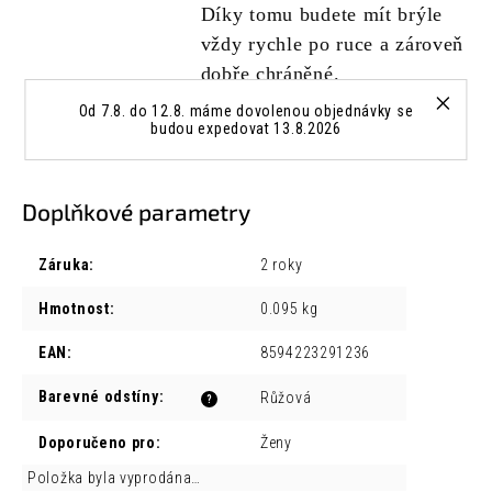
Díky tomu budete mít brýle
vždy rychle po ruce a zároveň
dobře chráněné.
Od 7.8. do 12.8. máme dovolenou objednávky se
budou expedovat 13.8.2026
Doplňkové parametry
Záruka
:
2 roky
Hmotnost
:
0.095 kg
EAN
:
8594223291236
Barevné odstíny
:
Růžová
?
Doporučeno pro
:
Ženy
Položka byla vyprodána…