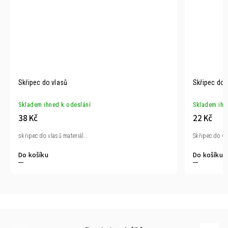
Skřipec do vlasů
Skřipec do 
Skladem ihned k odeslání
Skladem ihn
38 Kč
22 Kč
skřipec do vlasů materiál...
Skřipec do vla
Do košíku
Do košíku