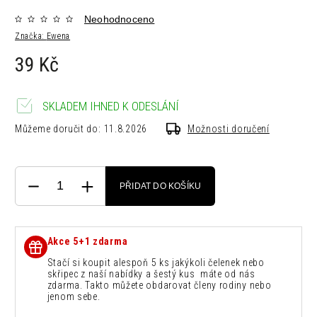
Neohodnoceno
Značka:
Ewena
39 Kč
SKLADEM IHNED K ODESLÁNÍ
Můžeme doručit do:
11.8.2026
Možnosti doručení
PŘIDAT DO KOŠÍKU
Akce 5+1 zdarma
Stačí si koupit alespoň 5 ks jakýkoli čelenek nebo
skřipec z naší nabídky a šestý kus máte od nás
zdarma. Takto můžete obdarovat členy rodiny nebo
jenom sebe.