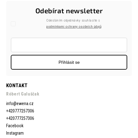
Odebírat newsletter
Odesláním objednávky souhlasíte s
podmínkami ochrany osobních údajů
Přihlásit se
KONTAKT
Róbert Galuščak
info
@
ewena.cz
+420777257306
+420777257306
Facebook
Instagram