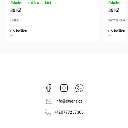
Skladem ihned k odeslání
Skladem ihn
39 Kč
39 Kč
Balení 1...
Kovová čelenk
Do košíku
Do košíku
Facebook
Instagram
Whatsapp
info
@
ewena.cz
+420777257306