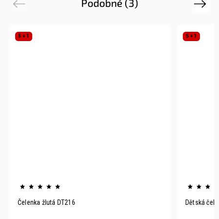
Podobné (3)
Previous
Next
5 + 1
5 + 1
Čelenka žlutá DT216
Dětská čele