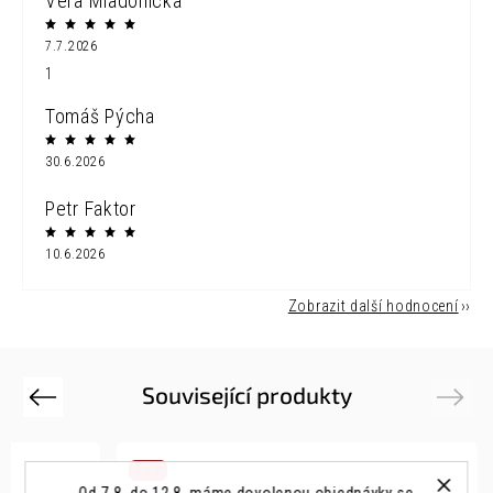
Vera Mladonicka
7.7.2026
1
Tomáš Pýcha
30.6.2026
Petr Faktor
10.6.2026
Zobrazit další hodnocení
Související produkty
Previous
Next
5 + 1
Od 7.8. do 12.8. máme dovolenou objednávky se