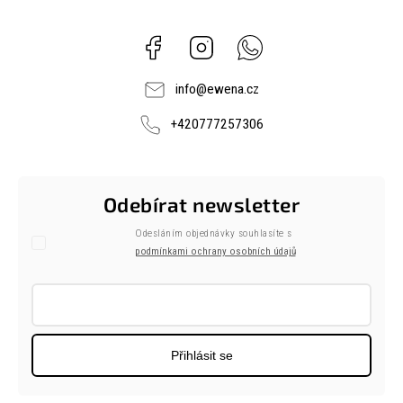
Facebook
Instagram
Whatsapp
info
@
ewena.cz
+420777257306
Odebírat newsletter
Odesláním objednávky souhlasíte s
podmínkami ochrany osobních údajů
Přihlásit se