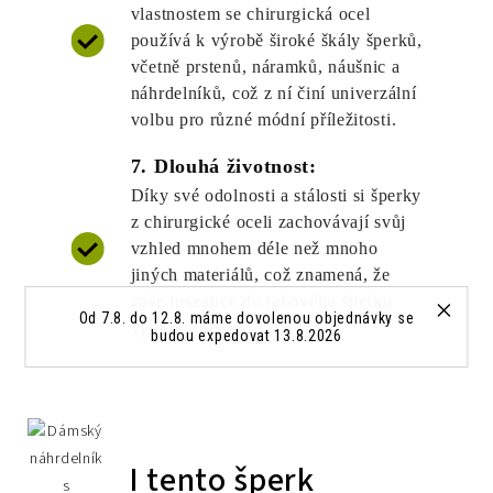
vlastnostem se chirurgická ocel
používá k výrobě široké škály šperků,
včetně prstenů, náramků, náušnic a
náhrdelníků, což z ní činí univerzální
volbu pro různé módní příležitosti.
7. Dlouhá životnost:
Díky své odolnosti a stálosti si šperky
z chirurgické oceli zachovávají svůj
vzhled mnohem déle než mnoho
jiných materiálů, což znamená, že
vaše investice do takového šperku
Od 7.8. do 12.8. máme dovolenou objednávky se
vydrží dlouho.
budou expedovat 13.8.2026
I tento šperk