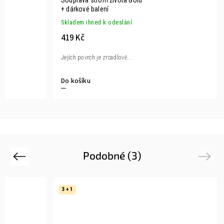
Souprava strom života Gold
+ dárkové balení
Skladem ihned k odeslání
419 Kč
Jejích povrch je zrcadlově...
Do košíku
Podobné (3)
Previous
Next
3 + 1