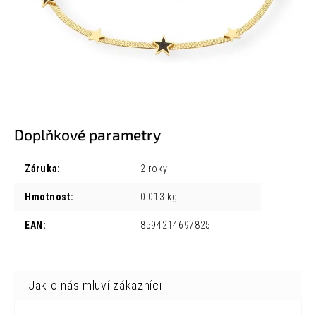
Doplňkové parametry
Záruka
:
2 roky
Hmotnost
:
0.013 kg
EAN
:
8594214697825